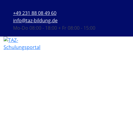
+49 231 88 08 49 60
info@taz-bildung.de
Mo-Do 08:00 - 18:00 + Fr 08:00 - 15:00
ADR – Gefahrgut Kurs
Auffrischungs­schulung
(Fortbildung)